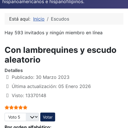
hispanoamericanos e hispanofilipinos.
Está aquí:
Inicio
Escudos
Hay 593 invitados y ningún miembro en línea
Con lambrequines y escudo
aleatorio
Detalles
Publicado: 30 Marzo 2023
Última actualización: 05 Enero 2026
Visto: 13370148
Ratio:
5
/
5
Por favor, vote
Por orden alfabético: