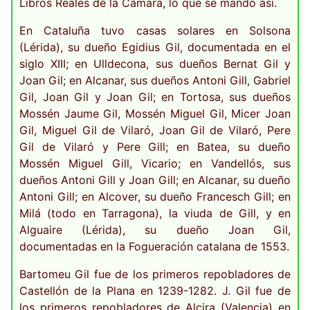
Libros Reales de la Cámara, lo que se mandó así.
En Cataluña tuvo casas solares en Solsona
(Lérida), su dueño Egidius Gil, documentada en el
siglo XIII; en Ulldecona, sus dueños Bernat Gil y
Joan Gil; en Alcanar, sus dueños Antoni Gill, Gabriel
Gil, Joan Gil y Joan Gil; en Tortosa, sus dueños
Mossén Jaume Gil, Mossén Miguel Gil, Micer Joan
Gil, Miguel Gil de Vilaró, Joan Gil de Vilaró, Pere
Gil de Vilaró y Pere Gill; en Batea, su dueño
Mossén Miguel Gill, Vicario; en Vandellós, sus
dueños Antoni Gill y Joan Gill; en Alcanar, su dueño
Antoni Gill; en Alcover, su dueño Francesch Gill; en
Milá (todo en Tarragona), la viuda de Gill, y en
Alguaire (Lérida), su dueño Joan Gil,
documentadas en la Fogueración catalana de 1553.
Bartomeu Gil fue de los primeros repobladores de
Castellón de la Plana en 1239-1282. J. Gil fue de
los primeros repobladores de Alcira (Valencia) en