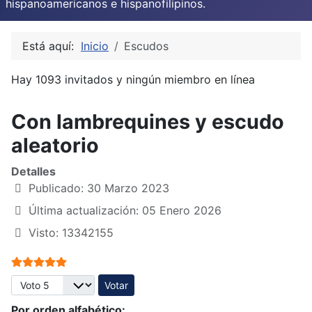
hispanoamericanos e hispanofilipinos.
Está aquí:
Inicio
Escudos
Hay 1093 invitados y ningún miembro en línea
Con lambrequines y escudo
aleatorio
Detalles
Publicado: 30 Marzo 2023
Última actualización: 05 Enero 2026
Visto: 13342155
Ratio:
5
/
5
Por favor, vote
Por orden alfabético: