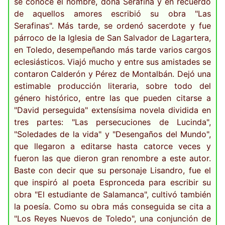
se conoce el nombre, doña Serafina y en recuerdo
de aquellos amores escribió su obra "Las
Serafinas". Más tarde, se ordenó sacerdote y fue
párroco de la Iglesia de San Salvador de Lagartera,
en Toledo, desempeñando más tarde varios cargos
eclesiásticos. Viajó mucho y entre sus amistades se
contaron Calderón y Pérez de Montalbán. Dejó una
estimable producción literaria, sobre todo del
género histórico, entre las que pueden citarse a
"David perseguida" extensísima novela dividida en
tres partes: "Las persecuciones de Lucinda",
"Soledades de la vida" y "Desengaños del Mundo",
que llegaron a editarse hasta catorce veces y
fueron las que dieron gran renombre a este autor.
Baste con decir que su personaje Lisandro, fue el
que inspiró al poeta Espronceda para escribir su
obra "El estudiante de Salamanca", cultivó también
la poesía. Como su obra más conseguida se cita a
"Los Reyes Nuevos de Toledo", una conjunción de