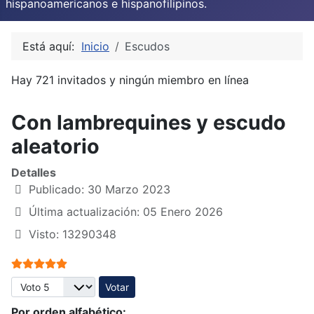
hispanoamericanos e hispanofilipinos.
Está aquí:
Inicio
Escudos
Hay 721 invitados y ningún miembro en línea
Con lambrequines y escudo
aleatorio
Detalles
Publicado: 30 Marzo 2023
Última actualización: 05 Enero 2026
Visto: 13290348
Ratio:
5
/
5
Por favor, vote
Por orden alfabético: