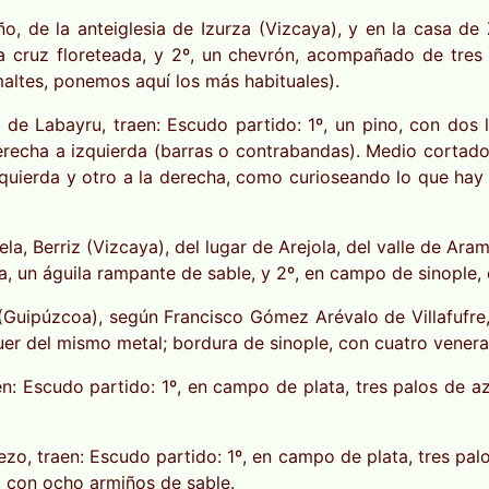
o, de la anteiglesia de Izurza (Vizcaya), y en la casa de 
a cruz floreteada, y 2º, un chevrón, acompañado de tres 
altes, ponemos aquí los más habituales).
 de Labayru, traen: Escudo partido: 1º, un pino, con dos 
erecha a izquierda (barras o contrabandas). Medio cortado
izquierda y otro a la derecha, como curioseando lo que ha
la, Berriz (Vizcaya), del lugar de Arejola, del valle de Ar
a, un águila rampante de sable, y 2º, en campo de sinople, c
(Guipúzcoa), según Francisco Gómez Arévalo de Villafufre
er del mismo metal; bordura de sinople, con cuatro veneras
 Escudo partido: 1º, en campo de plata, tres palos de az
o, traen: Escudo partido: 1º, en campo de plata, tres palo
, con ocho armiños de sable.