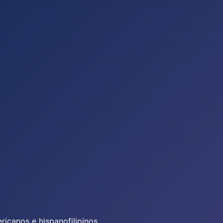
icanos e hispanofilipinos.