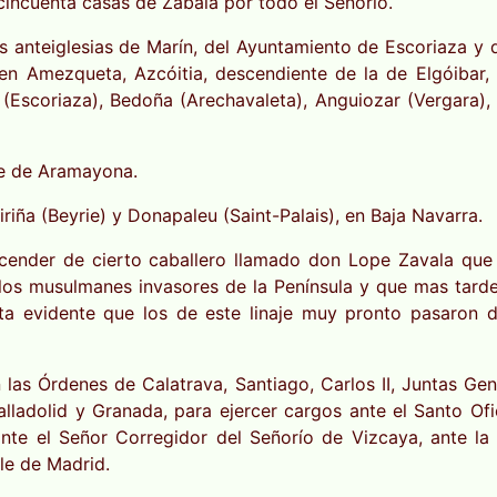
cincuenta casas de Zabala por todo el Señorío.
 anteiglesias de Marín, del Ayuntamiento de Escoriaza y 
 en Amezqueta, Azcóitia, descendiente de la de Elgóibar, A
 (Escoriaza), Bedoña (Arechavaleta), Anguiozar (Vergara), V
le de Aramayona.
riña (Beyrie) y Donapaleu (Saint-Palais), en Baja Navarra.
escender de cierto caballero llamado don Lope Zavala qu
los musulmanes invasores de la Península y que mas tarde
ulta evidente que los de este linaje muy pronto pasaron 
las Órdenes de Calatrava, Santiago, Carlos II, Juntas Gene
alladolid y Granada, para ejercer cargos ante el Santo Of
te el Señor Corregidor del Señorío de Vizcaya, ante la J
le de Madrid.