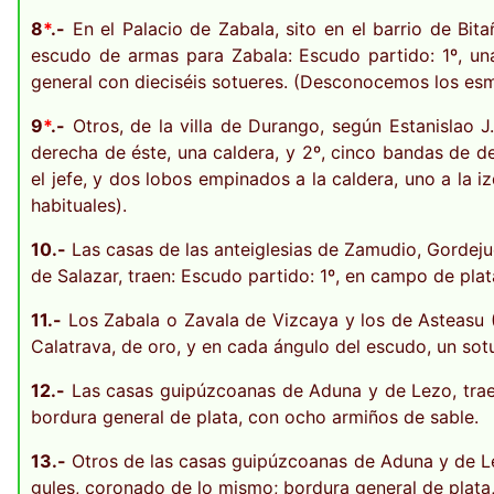
8
*
.-
En el Palacio de Zabala, sito en el barrio de Bitañ
escudo de armas para Zabala: Escudo partido: 1º, un
general con dieciséis sotueres. (Desconocemos los esm
9
*
.-
Otros, de la villa de Durango, según Estanislao J.
derecha de éste, una caldera, y 2º, cinco bandas de d
el jefe, y dos lobos empinados a la caldera, uno a la 
habituales).
10.-
Las casas de las anteiglesias de Zamudio, Gordejue
de Salazar, traen: Escudo partido: 1º, en campo de plat
11.-
Los Zabala o Zavala de Vizcaya y los de Asteasu 
Calatrava, de oro, y en cada ángulo del escudo, un sotu
12.-
Las casas guipúzcoanas de Aduna y de Lezo, traen:
bordura general de plata, con ocho armiños de sable.
13.-
Otros de las casas guipúzcoanas de Aduna y de Lez
gules, coronado de lo mismo; bordura general de plata