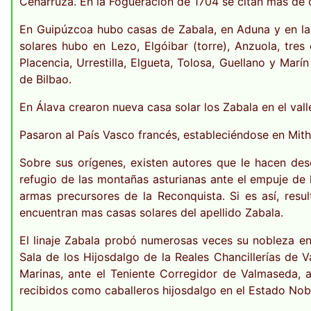
Cenarruza. En la Fogueración de 1704 se citan mas de 
En Guipúzcoa hubo casas de Zabala, en Aduna y en las
solares hubo en Lezo, Elgóibar (torre), Anzuola, tres
Placencia, Urrestilla, Elgueta, Tolosa, Guellano y Marín
de Bilbao.
En Álava crearon nueva casa solar los Zabala en el val
Pasaron al País Vasco francés, estableciéndose en Mithi
Sobre sus orígenes, existen autores que le hacen d
refugio de las montañas asturianas ante el empuje de 
armas precursores de la Reconquista. Si es así, res
encuentran mas casas solares del apellido Zabala.
El linaje Zabala probó numerosas veces su nobleza en 
Sala de los Hijosdalgo de la Reales Chancillerías de V
Marinas, ante el Teniente Corregidor de Valmaseda, an
recibidos como caballeros hijosdalgo en el Estado Nob