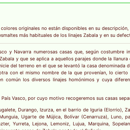
s colores originales no están disponibles en su descripció
maltes más habituales de los linajes Zabala y en su defecto
sco y Navarra numerosas casas que, según costumbre in
bala y que se aplica a aquellos parajes donde la llanura o 
nicie del terreno en el que se levantó la casa denominad
 otra con el mismo nombre de la que provenían, lo cierto
en común los diversos linajes homónimos y cuya diferen
el País Vasco, por cuyo motivo recogeremos sus casas sepa
alete, Durango, Izurza, en el barrio de Iguria (Elorrio), 
Munguia, Ugarte de Mújica, Bolívar (Cenarruza), Luno, pa
azter, Yurreta, Lejona, Lemoniz, Lujua, Marquina, Sopelan