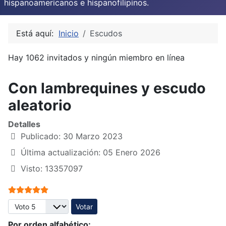
hispanoamericanos e hispanofilipinos.
Está aquí:
Inicio
Escudos
Hay 1062 invitados y ningún miembro en línea
Con lambrequines y escudo
aleatorio
Detalles
Publicado: 30 Marzo 2023
Última actualización: 05 Enero 2026
Visto: 13357097
Ratio:
5
/
5
Por favor, vote
Por orden alfabético: