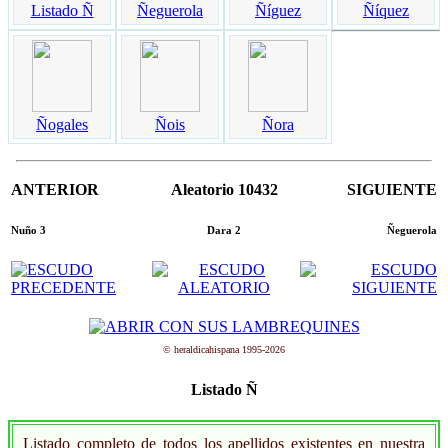
Listado Ñ
Ñeguerola
Ñíguez
Ñíquez
Ñogales
Ñois
Ñora
ANTERIOR
Aleatorio 10432
SIGUIENTE
Nuño 3
Dara 2
Ñeguerola
© heraldicahispana 1995-2026
Listado Ñ
Listado completo de todos los apellidos existentes en nuestra