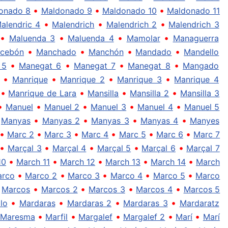
•
•
•
onado 8
Maldonado 9
Maldonado 10
Maldonado 11
•
•
•
alendric 4
Malendrich
Malendrich 2
Malendrich 3
•
•
•
•
Maluenda 3
Maluenda 4
Mamolar
Managuerra
•
•
•
•
cebón
Manchado
Manchón
Mandado
Mandello
•
•
•
•
 5
Manegat 6
Manegat 7
Manegat 8
Mangado
•
•
•
•
Manrique
Manrique 2
Manrique 3
Manrique 4
•
•
•
•
Manrique de Lara
Mansilla
Mansilla 2
Mansilla 3
•
•
•
•
•
Manuel
Manuel 2
Manuel 3
Manuel 4
Manuel 5
•
•
•
•
•
Manyas
Manyas 2
Manyas 3
Manyas 4
Manyes
•
•
•
•
•
•
Marc 2
Marc 3
Marc 4
Marc 5
Marc 6
Marc 7
•
•
•
•
•
Marçal 3
Marçal 4
Marçal 5
Marçal 6
Marçal 7
•
•
•
•
•
10
March 11
March 12
March 13
March 14
March
•
•
•
•
•
rco
Marco 2
Marco 3
Marco 4
Marco 5
Marco
•
•
•
•
•
Marcos
Marcos 2
Marcos 3
Marcos 4
Marcos 5
•
•
•
•
lo
Mardaras
Mardaras 2
Mardaras 3
Mardaratz
•
•
•
•
•
Maresma
Marfil
Margalef
Margalef 2
Marí
Marí