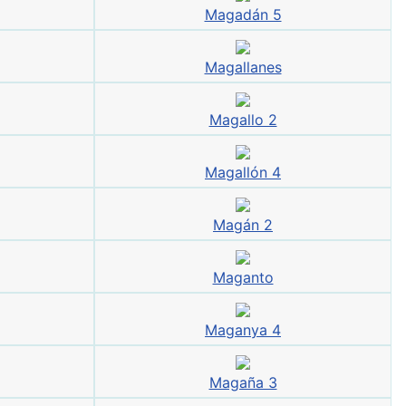
Magadán 5
Magallanes
Magallo 2
Magallón 4
Magán 2
Maganto
Maganya 4
Magaña 3