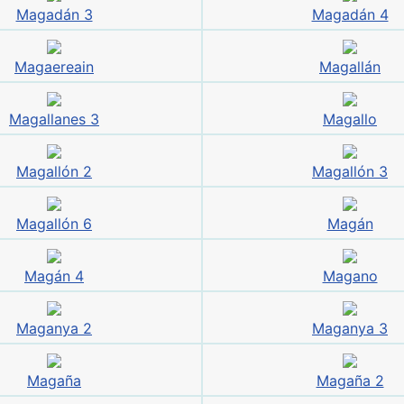
Magadán 3
Magadán 4
Magaereain
Magallán
Magallanes 3
Magallo
Magallón 2
Magallón 3
Magallón 6
Magán
Magán 4
Magano
Maganya 2
Maganya 3
Magaña
Magaña 2