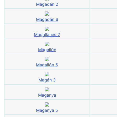
Magadán 2
Magadán 6
Magallanes 2
Magallón
Magallón 5
Magán 3
Maganya
Maganya 5