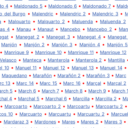
•
•
•
•
do 4
Maldonado 5
Maldonado 6
Maldonado 7
Mald
•
•
•
•
o del Burgo
Malendric
Malendric 2
Malendric 3
M
•
•
•
•
a
Malquarto
Malquarto 2
Maluenda
Maluenda 2
•
•
•
•
•
as 4
Manau
Manaut
Mancebo
Mancebo 2
Man
•
•
•
•
egat
Manegat 2
Manegat 3
Manegat 4
Manegat
•
•
•
•
•
Manjón
Manjón 2
Manjón 3
Manjón 4
Manjón 5
•
•
•
•
Manrique 9
Manrique 10
Manrique 11
Manrique 12
•
•
•
•
Velasco
Manteca
Manterola
Manterola 2
Mantilla
•
•
•
•
l 10
Manuel 11
Manuel 12
Manuel 13
Manuel 14
•
•
•
•
•
Maquedano
Marañón
Marañón 2
Marañón 3
Marc
•
•
•
•
•
rc 13
Marc 14
Marc 15
Marc 16
Marçal
Marçal 2
•
•
•
•
•
rch 5
March 6
March 7
March 8
March 9
March 
•
•
•
•
•
chal 4
Marchal 5
Marchal 6
Marcilla
Marcilla 2
Ma
•
•
•
•
Marcoarto
Marcoarto 2
Marcoartu
Marcoartu 2
•
•
•
•
cos 10
Marcuarto
Marcuartu
Marcuartu 2
Marcuel
•
•
•
•
•
•
Mardaraz 3
Mardones
Mares
Mares 2
Mares 3