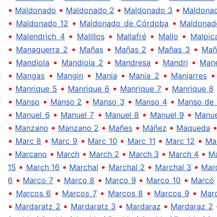
•
•
•
•
Maldonado
Maldonado 2
Maldonado 3
Maldona
•
•
•
Maldonado 12
Maldonado de Córdoba
Maldonad
•
•
•
•
•
Malendrich 4
Malillos
Mallafré
Mallo
Malpic
•
•
•
•
•
Managuerra 2
Mañas
Mañas 2
Mañas 3
Mañ
•
•
•
•
•
Mandiola
Mandiola 2
Mandresa
Mandri
Man
•
•
•
•
•
Mangas
Mangin
Mania
Mania 2
Manjarres
•
•
•
•
Manrique 5
Manrique 6
Manrique 7
Manrique 8
•
•
•
•
•
Manso
Manso 2
Manso 3
Manso 4
Manso de 
•
•
•
•
•
Manuel 6
Manuel 7
Manuel 8
Manuel 9
Manue
•
•
•
•
•
Manzano
Manzano 2
Mañes
Máñez
Maqueda
•
•
•
•
•
•
Marc 8
Marc 9
Marc 10
Marc 11
Marc 12
Ma
•
•
•
•
•
•
Marcano
March
March 2
March 3
March 4
Ma
•
•
•
•
•
15
March 16
Marchal
Marchal 2
Marchal 3
Mar
•
•
•
•
•
6
Marco 7
Marco 8
Marco 9
Marco 10
Marcó
•
•
•
•
•
Marcos 6
Marcos 7
Marcos 8
Marcos 9
Mar
•
•
•
•
Mardaratz 2
Mardaratz 3
Mardaraz
Mardaraz 2