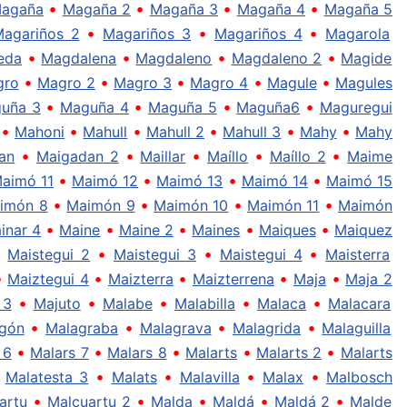
•
•
•
•
agaña
Magaña 2
Magaña 3
Magaña 4
Magaña 5
•
•
•
agariños 2
Magariños 3
Magariños 4
Magarola
•
•
•
•
eda
Magdalena
Magdaleno
Magdaleno 2
Magide
•
•
•
•
•
gro
Magro 2
Magro 3
Magro 4
Magule
Magules
•
•
•
•
uña 3
Maguña 4
Maguña 5
Maguña6
Maguregui
•
•
•
•
•
•
Mahoni
Mahull
Mahull 2
Mahull 3
Mahy
Mahy
•
•
•
•
•
an
Maigadan 2
Maillar
Maíllo
Maíllo 2
Maime
•
•
•
•
aimó 11
Maimó 12
Maimó 13
Maimó 14
Maimó 15
•
•
•
•
imón 8
Maimón 9
Maimón 10
Maimón 11
Maimón
•
•
•
•
•
inar 4
Maine
Maine 2
Maines
Maiques
Maiquez
•
•
•
•
Maistegui 2
Maistegui 3
Maistegui 4
Maisterra
•
•
•
•
•
Maiztegui 4
Maizterra
Maizterrena
Maja
Maja 2
•
•
•
•
•
 3
Majuto
Malabe
Malabilla
Malaca
Malacara
•
•
•
•
gón
Malagraba
Malagrava
Malagrida
Malaguilla
•
•
•
•
•
 6
Malars 7
Malars 8
Malarts
Malarts 2
Malarts
•
•
•
•
•
Malatesta 3
Malats
Malavilla
Malax
Malbosch
•
•
•
•
•
artu
Malcuartu 2
Malda
Maldá
Maldá 2
Malde