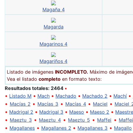
Magaña 4
Magarda
Magarinos 4
Magariños 4
Listado de imágenes
INCOMPLETO.
Máximo de imágenes
Vea el listado
completo
en formato texto:
Resultados totales: 2464
•
•
•
•
•
•
•
Listado M
Mach
Machado
Machado 2
Machí
•
•
•
•
•
Macías 2
Macías 3
Macías 4
Maciel
Maciel 
•
•
•
•
•
Madrigal 2
Madrigal 3
Maeso
Maeso 2
Maestr
•
•
•
•
•
Maeztu 3
Maeztu 4
Maeztu 5
Maffei
Maffe
•
•
•
•
Magallanes
Magallanes 2
Magallanes 3
Magallo