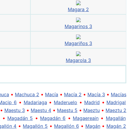
Magara 2
Magarinos 3
Magariños 3
Magarola 3
•
•
•
•
•
huca
Machuca 2
Macía
Macía 2
Macía 3
Macías
•
•
•
•
Macip 6
Madariaga
Maderuelo
Madrid
Madrigal
•
•
•
•
•
Maestu 3
Maestu 4
Maestu 5
Maeztu
Maeztu 2
•
•
•
•
4
Magadán 5
Magadán 6
Magaereain
Magallán
•
•
•
•
allón 4
Magallón 5
Magallón 6
Magán
Magán 2