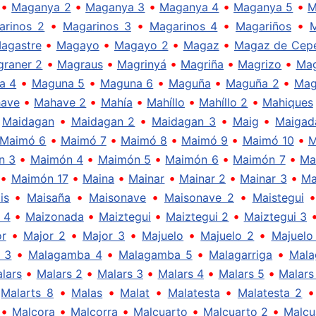
•
•
•
•
•
Maganya 2
Maganya 3
Maganya 4
Maganya 5
M
•
•
•
•
arinos 2
Magarinos 3
Magarinos 4
Magariños
M
•
•
•
•
agastre
Magayo
Magayo 2
Magaz
Magaz de Cep
•
•
•
•
•
raner 2
Magraus
Magrinyá
Magriña
Magrizo
Ma
•
•
•
•
•
a 4
Maguna 5
Maguna 6
Maguña
Maguña 2
Mag
•
•
•
•
•
ave
Mahave 2
Mahía
Mahíllo
Mahíllo 2
Mahiques
•
•
•
•
•
Maidagan
Maidagan 2
Maidagan 3
Maig
Maigad
•
•
•
•
•
Maimó 6
Maimó 7
Maimó 8
Maimó 9
Maimó 10
M
•
•
•
•
•
n 3
Maimón 4
Maimón 5
Maimón 6
Maimón 7
Ma
•
•
•
•
•
•
Maimón 17
Maina
Mainar
Mainar 2
Mainar 3
Ma
•
•
•
•
is
Maisaña
Maisonave
Maisonave 2
Maistegui
•
•
•
•
 4
Maizonada
Maiztegui
Maiztegui 2
Maiztegui 3
•
•
•
•
•
or
Major 2
Major 3
Majuelo
Majuelo 2
Majuelo
•
•
•
•
 3
Malagamba 4
Malagamba 5
Malagarriga
Mala
•
•
•
•
•
lars
Malars 2
Malars 3
Malars 4
Malars 5
Malars
•
•
•
•
•
Malarts 8
Malas
Malat
Malatesta
Malatesta 2
•
•
•
•
•
Malcora
Malcorra
Malcuarto
Malcuarto 2
Malcu