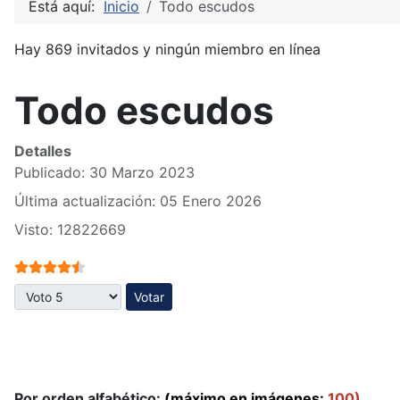
Está aquí:
Inicio
Todo escudos
Hay 869 invitados y ningún miembro en línea
Todo escudos
Detalles
Publicado: 30 Marzo 2023
Última actualización: 05 Enero 2026
Visto: 12822669
Ratio:
4.5
/
5
Por favor, vote
Por orden alfabético:
(máximo en imágenes:
100)