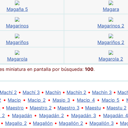
Magaña 5
Magara
Magarinos
Magarinos 2
Magariños
Magariños 2
Magarola
Magarola 2
 miniatura en pantalla por búsqueda:
100
.
•
•
•
•
•
Machí 2
Machí 3
Machín
Machín 2
Machín 3
Mac
•
•
•
•
•
•
2
Macip
Macip 2
Masip 3
Macip 4
Macip 5
•
•
•
•
•
e
Maestro
Maestro 2
Maestro 3
Maestu
Maestu 2
•
•
•
•
i 2
Magadán
Magadán 2
Magadán 3
Magadán 
•
•
•
•
•
Magallo 2
Magallón
Magallón 2
Magallón 3
Mag