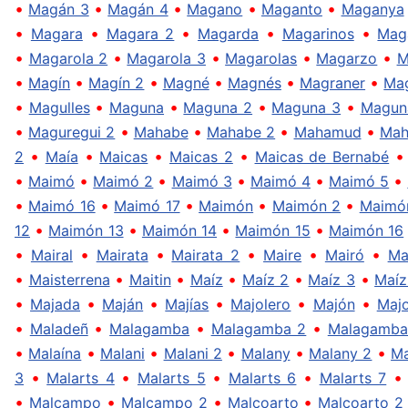
•
•
•
•
•
Magán 3
Magán 4
Magano
Maganto
Maganya
•
•
•
•
•
Magara
Magara 2
Magarda
Magarinos
Mag
•
•
•
•
•
Magarola 2
Magarola 3
Magarolas
Magarzo
M
•
•
•
•
•
•
Magín
Magín 2
Magné
Magnés
Magraner
Mag
•
•
•
•
•
Magulles
Maguna
Maguna 2
Maguna 3
Magun
•
•
•
•
•
Maguregui 2
Mahabe
Mahabe 2
Mahamud
Mah
•
•
•
•
2
Maía
Maicas
Maicas 2
Maicas de Bernabé
•
•
•
•
•
•
Maimó
Maimó 2
Maimó 3
Maimó 4
Maimó 5
•
•
•
•
•
Maimó 16
Maimó 17
Maimón
Maimón 2
Maimó
•
•
•
•
12
Maimón 13
Maimón 14
Maimón 15
Maimón 16
•
•
•
•
•
•
Mairal
Mairata
Mairata 2
Maire
Mairó
Ma
•
•
•
•
•
•
Maisterrena
Maitin
Maíz
Maíz 2
Maíz 3
Maíz
•
•
•
•
•
•
Majada
Maján
Majías
Majolero
Majón
Maj
•
•
•
•
Maladeñ
Malagamba
Malagamba 2
Malagamba
•
•
•
•
•
•
Malaína
Malani
Malani 2
Malany
Malany 2
Ma
•
•
•
•
3
Malarts 4
Malarts 5
Malarts 6
Malarts 7
•
•
•
•
Malcampo
Malcampo 2
Malcoarto
Malcoarto 2