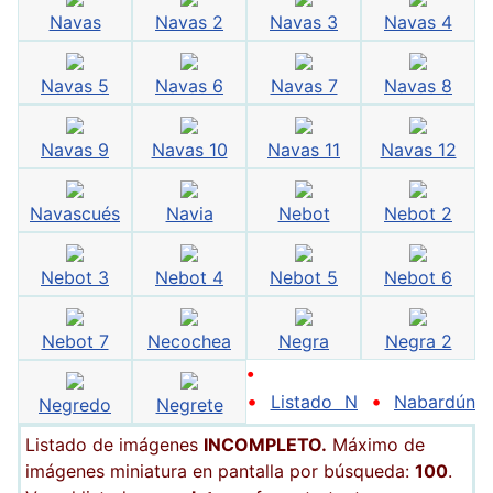
Navas
Navas 2
Navas 3
Navas 4
Navas 5
Navas 6
Navas 7
Navas 8
Navas 9
Navas 10
Navas 11
Navas 12
Navascués
Navia
Nebot
Nebot 2
Nebot 3
Nebot 4
Nebot 5
Nebot 6
Nebot 7
Necochea
Negra
Negra 2
•
•
•
Listado N
Nabardún
Negredo
Negrete
Listado de imágenes
INCOMPLETO.
Máximo de
imágenes miniatura en pantalla por búsqueda:
100
.