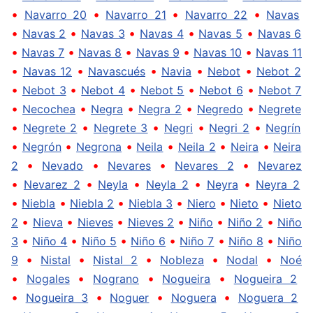
•
•
•
•
Navarro 20
Navarro 21
Navarro 22
Navas
•
•
•
•
•
Navas 2
Navas 3
Navas 4
Navas 5
Navas 6
•
•
•
•
•
Navas 7
Navas 8
Navas 9
Navas 10
Navas 11
•
•
•
•
•
Navas 12
Navascués
Navia
Nebot
Nebot 2
•
•
•
•
•
Nebot 3
Nebot 4
Nebot 5
Nebot 6
Nebot 7
•
•
•
•
•
Necochea
Negra
Negra 2
Negredo
Negrete
•
•
•
•
•
Negrete 2
Negrete 3
Negri
Negri 2
Negrín
•
•
•
•
•
•
Negrón
Negrona
Neila
Neila 2
Neira
Neira
•
•
•
•
2
Nevado
Nevares
Nevares 2
Nevarez
•
•
•
•
•
Nevarez 2
Neyla
Neyla 2
Neyra
Neyra 2
•
•
•
•
•
•
Niebla
Niebla 2
Niebla 3
Niero
Nieto
Nieto
•
•
•
•
•
•
2
Nieva
Nieves
Nieves 2
Niño
Niño 2
Niño
•
•
•
•
•
•
3
Niño 4
Niño 5
Niño 6
Niño 7
Niño 8
Niño
•
•
•
•
•
9
Nistal
Nistal 2
Nobleza
Nodal
Noé
•
•
•
•
Nogales
Nograno
Nogueira
Nogueira 2
•
•
•
•
Nogueira 3
Noguer
Noguera
Noguera 2