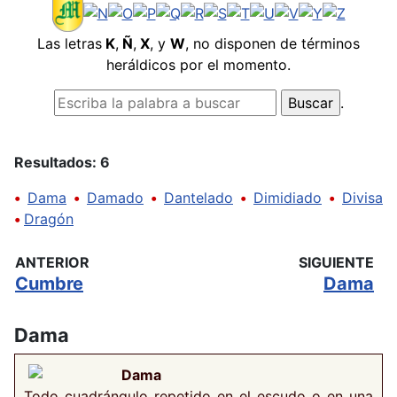
Las letras
K
,
Ñ
,
X
, y
W
, no disponen de términos
heráldicos por el momento.
.
Resultados: 6
•
Dama
•
Damado
•
Dantelado
•
Dimidiado
•
Divisa
•
Dragón
ANTERIOR
SIGUIENTE
Cumbre
Dama
Dama
Dama
Todo cuadrángulo repetido en el escudo o en una