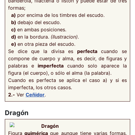
banderola, filacteria o listón y puede estar de tres
formas;
a)
por encima de los timbres del escudo.
b)
debajo del escudo.
c)
en ambas posiciones.
d)
en la bordura.
(Ilustracion).
e)
en otra pieza del escudo.
Se dice que la divisa es
perfecta
cuando se
compone de cuerpo y alma, es decir, de figuras y
palabras e
imperfecta
cuando solo aparece la
figura (el cuerpo), o sólo el alma (la palabra).
Cuando es perfecta se aplica el caso a) y si es
imperfecta, los otros casos.
2.-
Ver
Ceñidor
.
Dragón
Dragón
Figura
quimérica
que aunque tiene varias formas,