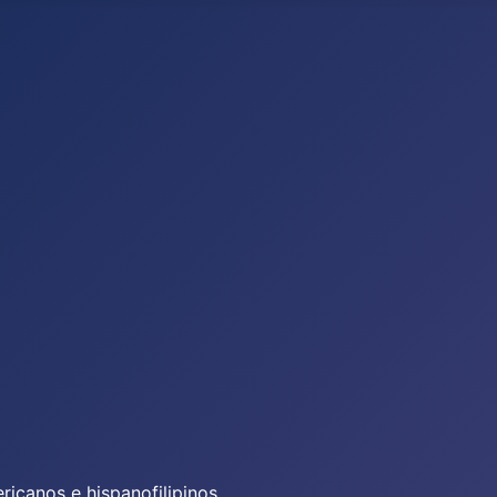
icanos e hispanofilipinos.