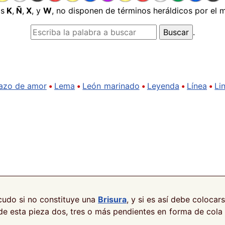
as
K
,
Ñ
,
X
, y
W
, no disponen de términos heráldicos por el
.
azo de amor
•
Lema
•
León marinado
•
Leyenda
•
Línea
•
Li
scudo si no constituye una
Brisura
, y si es así debe colocar
de esta pieza dos, tres o más pendientes en forma de cola 