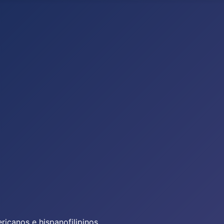
icanos e hispanofilipinos.