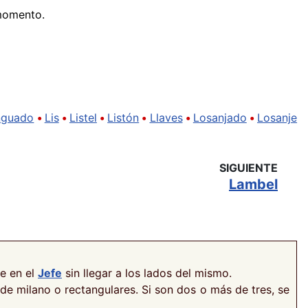
 momento.
nguado
•
Lis
•
Listel
•
Listón
•
Llaves
•
Losanjado
•
Losanje
SIGUIENTE
Lambel
se en el
Jefe
sin llegar a los lados del mismo.
de milano o rectangulares. Si son dos o más de tres, se