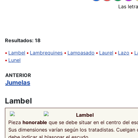
Las letr
Resultados: 18
•
Lambel
•
Lambrequines
•
Lampasado
•
Laurel
•
Lazo
•
L
•
Lunel
ANTERIOR
Jumelas
Lambel
Lambel
Pieza
honorable
que se debe situar en el centro del e
Sus dimensiones varían según los tratadistas. Cuelgan 
debe indicar al blasonar el escudo.