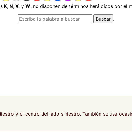
as
K
,
Ñ
,
X
, y
W
, no disponen de términos heráldicos por el
.
diestro y el centro del lado siniestro. También se usa ocas