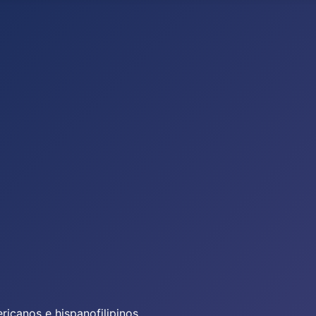
icanos e hispanofilipinos.